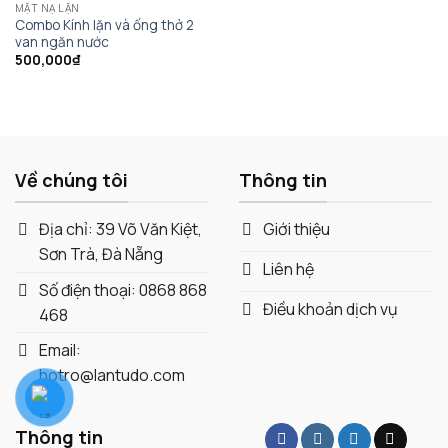
MẶT NẠ LẶN
Combo Kính lặn và ống thở 2
van ngăn nước
500,000
₫
Về chúng tôi
Thông tin
Địa chỉ: 39 Võ Văn Kiệt,
Giới thiệu
Sơn Trà, Đà Nẵng
Liên hệ
Số điện thoại: 0868 868
Điều khoản dịch vụ
468
Email:
hotro@lantudo.com
Thông tin